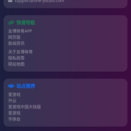
support@one-youbo.com
快速导航
友博体育APP
网页版
新闻资讯
关于友博体育
隐私政策
网站地图
站点推荐
爱游戏
开云
爱游戏中国大陆版
爱游戏
华体会