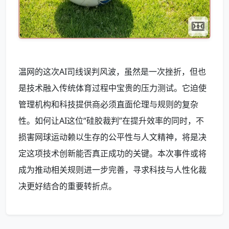
温网的这次AI司线误判风波，虽然是一次挫折，但也
是技术融入传统体育过程中宝贵的压力测试。它迫使
管理机构和科技提供商必须直面伦理与规则的复杂
性。如何让AI这位“硅胶裁判”在提升效率的同时，不
损害网球运动赖以生存的公平性与人文精神，将是决
定这项技术创新能否真正成功的关键。本次事件或将
成为推动相关规则进一步完善，寻求科技与人性化裁
决更好结合的重要转折点。