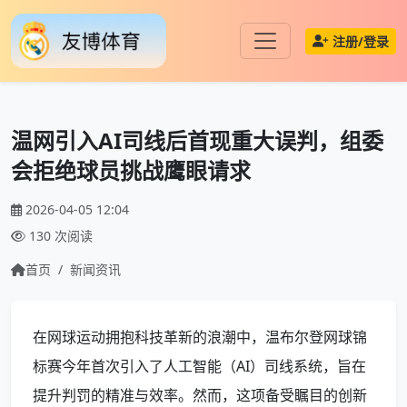
注册/登录
温网引入AI司线后首现重大误判，组委
会拒绝球员挑战鹰眼请求
2026-04-05 12:04
130 次阅读
首页
/
新闻资讯
在网球运动拥抱科技革新的浪潮中，温布尔登网球锦
标赛今年首次引入了人工智能（AI）司线系统，旨在
提升判罚的精准与效率。然而，这项备受瞩目的创新