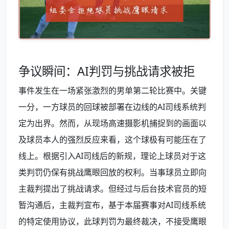
争议瞬间：AI判罚与挑战请求被拒
事件发生在一场紧张激烈的男单第二轮比赛中。关键
一分，一方球员的回球被部署在边线的AI司线系统判
定为出界。然而，从现场高速摄影机捕捉到的画面以
及球员本人的强烈反应来看，这个球极有可能压在了
线上。根据引入AI司线后的新规，理论上球员对于这
类判罚仍保有挑战鹰眼回放的权利。当事球员立即向
主裁判提出了挑战请求。但经过与后台技术官员的短
暂沟通后，主裁判宣布，基于本届赛事对AI司线系统
的特定使用协议，此球判罚为最终裁决，不接受鹰眼