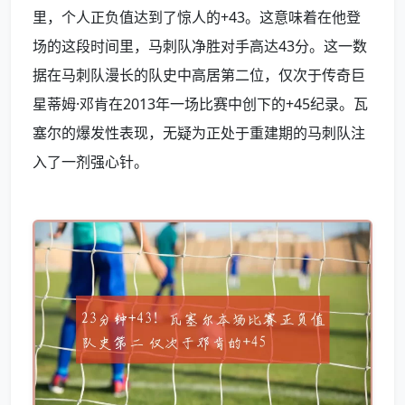
里，个人正负值达到了惊人的+43。这意味着在他登
场的这段时间里，马刺队净胜对手高达43分。这一数
据在马刺队漫长的队史中高居第二位，仅次于传奇巨
星蒂姆·邓肯在2013年一场比赛中创下的+45纪录。瓦
塞尔的爆发性表现，无疑为正处于重建期的马刺队注
入了一剂强心针。