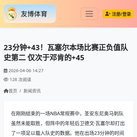
注册/登录
23分钟+43！瓦塞尔本场比赛正负值队
史第二 仅次于邓肯的+45
2026-04-06 14:27
128 次阅读
首页
/
新闻资讯
在刚刚结束的一场NBA常规赛中，圣安东尼奥马刺队
虽然未能取胜，但阵中的年轻后卫德文·瓦塞尔却打出
了一项足以载入队史的数据。他在出场23分钟的时间