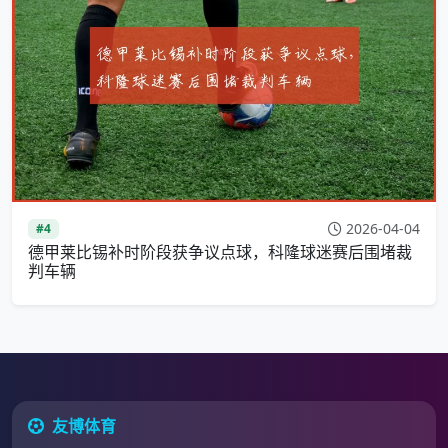
2026-04-04
#4
德甲莱比锡补时阶段获争议点球，科隆球迷赛后围堵裁
判车辆
友博体育