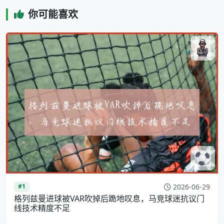
你可能喜欢
2026-06-29
#1
格列兹曼进球被VAR吹掉后跪地叹息，马竞球迷抗议门
线技术精度不足