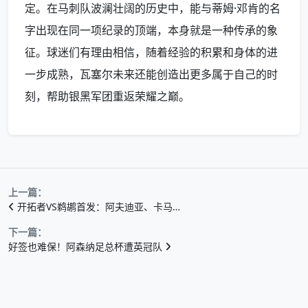
定。在马刺队波澜壮阔的历史中，能与蒂姆·邓肯的名
字出现在同一项纪录的顶端，本身就是一种传承的象
征。球迷们有理由相信，随着经验的积累和身体的进
一步成熟，瓦塞尔未来还能创造出更多属于自己的时
刻，帮助银黑军团重返荣耀之巅。
上一篇：
开拓者VS鹈鹕首发：阿夫迪亚、卡马…
下一篇：
好签也难保！阿森纳足总杯遭英冠队