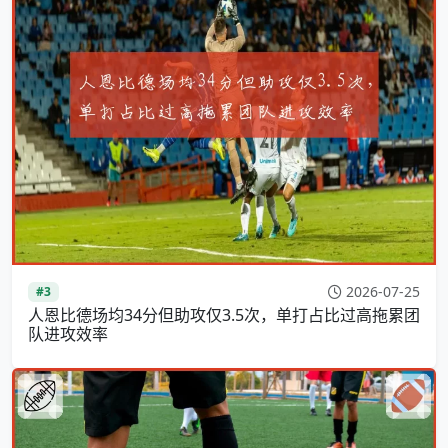
2026-07-25
#3
人恩比德场均34分但助攻仅3.5次，单打占比过高拖累团
队进攻效率