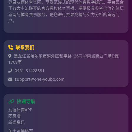
登录友博体育官网，享受沉浸式的现代体育数字娱乐。平台集合
了各大主流联赛的官方授权体育直播，提供极具参考价值的体坛
新闻与体育赛事服务，是您进行赛果竞猜与实力分析的首选门
户。
联系我们
黑龙江省哈尔滨市道外区和平路126号华南城商业广场D栋
1709室
0451-81428331
support@one-youbo.com
快速导航
友博体育APP
网页版
新闻资讯
关于友博体育