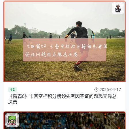
2026-04-17
#2
《街霸6》卡普空杯积分榜领先者因签证问题恐无缘总
决赛