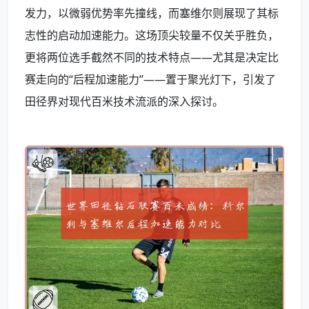
发力，以微弱优势率先撞线，而塞维尔则展现了其标
志性的启动加速能力。这场顶尖较量不仅关乎胜负，
更将两位选手截然不同的技术特点——尤其是决定比
赛走向的“后程加速能力”——置于聚光灯下，引发了
田径界对现代百米技术流派的深入探讨。