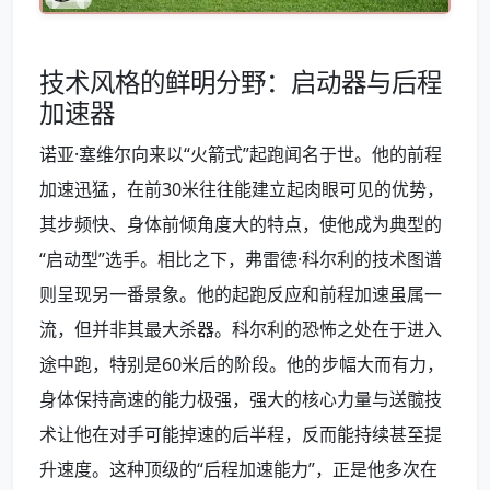
技术风格的鲜明分野：启动器与后程
加速器
诺亚·塞维尔向来以“火箭式”起跑闻名于世。他的前程
加速迅猛，在前30米往往能建立起肉眼可见的优势，
其步频快、身体前倾角度大的特点，使他成为典型的
“启动型”选手。相比之下，弗雷德·科尔利的技术图谱
则呈现另一番景象。他的起跑反应和前程加速虽属一
流，但并非其最大杀器。科尔利的恐怖之处在于进入
途中跑，特别是60米后的阶段。他的步幅大而有力，
身体保持高速的能力极强，强大的核心力量与送髋技
术让他在对手可能掉速的后半程，反而能持续甚至提
升速度。这种顶级的“后程加速能力”，正是他多次在