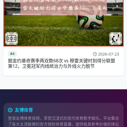
2026-07-23
#4
掘金约基奇赛季两双数68次 vs 穆雷关键时刻得分联盟
第12，卫冕冠军内线统治力与外线火力脱节
友博体育
登录友博体育官网，享受沉浸式的现代体育数字娱乐。平台集合
了各大主流联赛的官方授权体育直播，提供极具参考价值的体坛