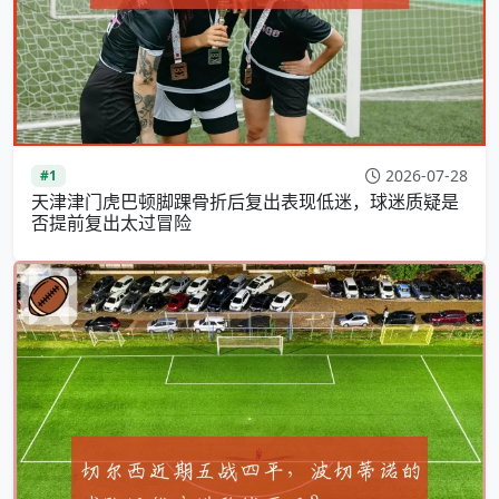
2026-07-28
#1
天津津门虎巴顿脚踝骨折后复出表现低迷，球迷质疑是
否提前复出太过冒险