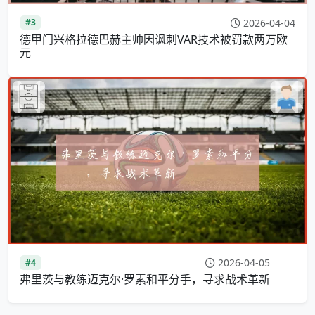
2026-04-04
#3
德甲门兴格拉德巴赫主帅因讽刺VAR技术被罚款两万欧
元
2026-04-05
#4
弗里茨与教练迈克尔·罗素和平分手，寻求战术革新