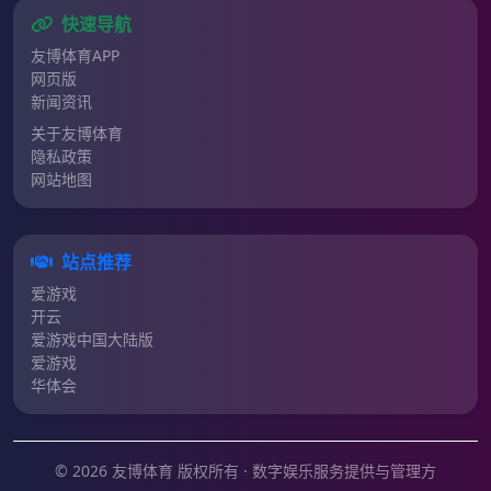
快速导航
友博体育APP
网页版
新闻资讯
关于友博体育
隐私政策
网站地图
站点推荐
爱游戏
开云
爱游戏中国大陆版
爱游戏
华体会
© 2026 友博体育 版权所有 · 数字娱乐服务提供与管理方