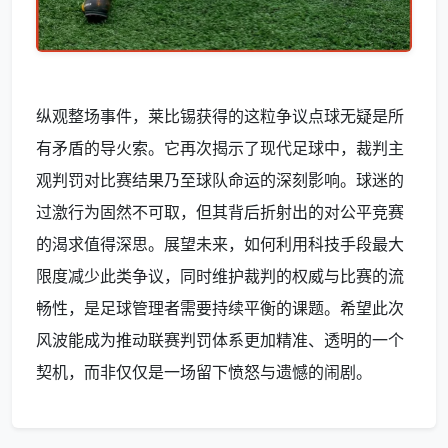
纵观整场事件，莱比锡获得的这粒争议点球无疑是所
有矛盾的导火索。它再次揭示了现代足球中，裁判主
观判罚对比赛结果乃至球队命运的深刻影响。球迷的
过激行为固然不可取，但其背后折射出的对公平竞赛
的渴求值得深思。展望未来，如何利用科技手段最大
限度减少此类争议，同时维护裁判的权威与比赛的流
畅性，是足球管理者需要持续平衡的课题。希望此次
风波能成为推动联赛判罚体系更加精准、透明的一个
契机，而非仅仅是一场留下愤怒与遗憾的闹剧。