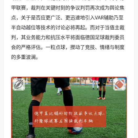
甲联赛，裁判在关键时刻的争议判罚再次成为舆论焦
点，关于是否应更广泛、更迅速地引入VAR辅助乃至
半自动越位等技术的讨论必将再起。而对于当值主裁
判，其业务能力和抗压水平将面临德国足球裁判委员
会的严格评估。一粒点球，搅动了竞技、情绪与制度
的多重波澜。