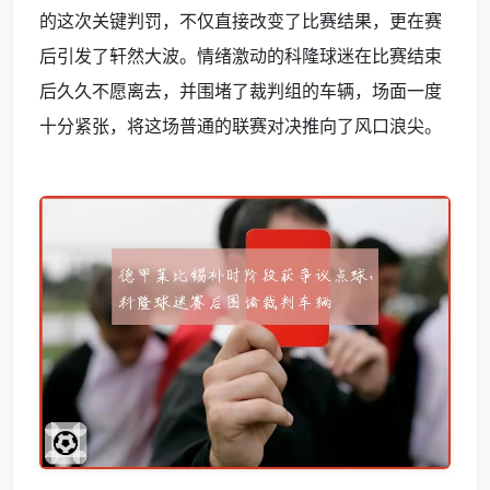
的这次关键判罚，不仅直接改变了比赛结果，更在赛
后引发了轩然大波。情绪激动的科隆球迷在比赛结束
后久久不愿离去，并围堵了裁判组的车辆，场面一度
十分紧张，将这场普通的联赛对决推向了风口浪尖。