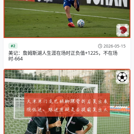
2026-05-15
#2
美记：詹姆斯湖人生涯在场时正负值+1225，不在场
时-664