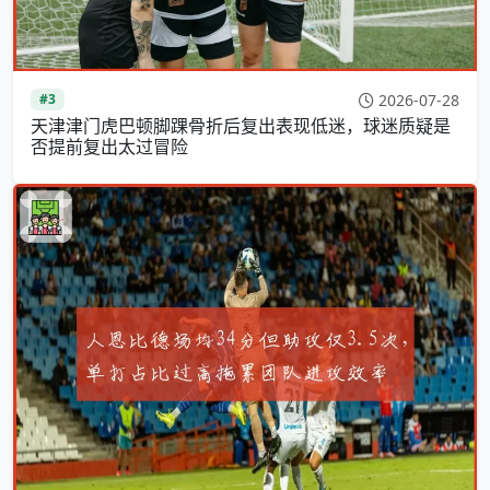
2026-07-28
#3
天津津门虎巴顿脚踝骨折后复出表现低迷，球迷质疑是
否提前复出太过冒险