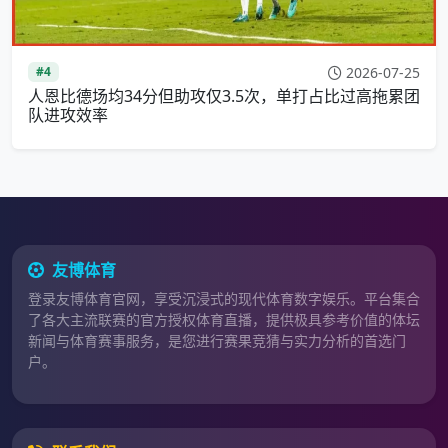
2026-07-25
#4
人恩比德场均34分但助攻仅3.5次，单打占比过高拖累团
队进攻效率
友博体育
登录友博体育官网，享受沉浸式的现代体育数字娱乐。平台集合
了各大主流联赛的官方授权体育直播，提供极具参考价值的体坛
新闻与体育赛事服务，是您进行赛果竞猜与实力分析的首选门
户。