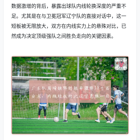
数据激增的背后，暴露出球队内线轮换深度的严重不
足。尤其是在与卫冕冠军辽宁队的直接对话中，这一
短板被无限放大，双方在内线实力上的悬殊对比，已
然成为决定顶级强队之间胜负走向的关键因素。