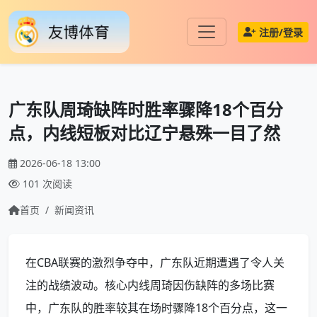
注册/登录
广东队周琦缺阵时胜率骤降18个百分
点，内线短板对比辽宁悬殊一目了然
2026-06-18 13:00
101 次阅读
首页
/
新闻资讯
在CBA联赛的激烈争夺中，广东队近期遭遇了令人关
注的战绩波动。核心内线周琦因伤缺阵的多场比赛
中，广东队的胜率较其在场时骤降18个百分点，这一