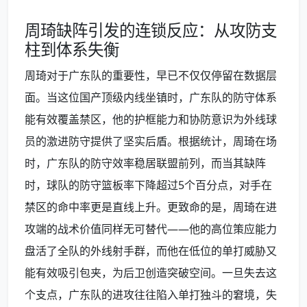
周琦缺阵引发的连锁反应：从攻防支
柱到体系失衡
周琦对于广东队的重要性，早已不仅仅停留在数据层
面。当这位国产顶级内线坐镇时，广东队的防守体系
能有效覆盖禁区，他的护框能力和协防意识为外线球
员的激进防守提供了坚实后盾。根据统计，周琦在场
时，广东队的防守效率稳居联盟前列，而当其缺阵
时，球队的防守篮板率下降超过5个百分点，对手在
禁区的命中率更是直线上升。更致命的是，周琦在进
攻端的战术价值同样无可替代——他的高位策应能力
盘活了全队的外线射手群，而他在低位的单打威胁又
能有效吸引包夹，为后卫创造突破空间。一旦失去这
个支点，广东队的进攻往往陷入单打独斗的窘境，失