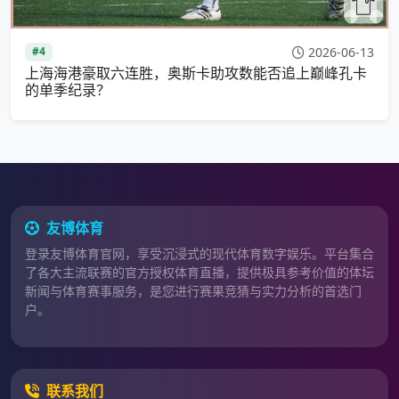
2026-06-13
#4
上海海港豪取六连胜，奥斯卡助攻数能否追上巅峰孔卡
的单季纪录？
友博体育
登录友博体育官网，享受沉浸式的现代体育数字娱乐。平台集合
了各大主流联赛的官方授权体育直播，提供极具参考价值的体坛
新闻与体育赛事服务，是您进行赛果竞猜与实力分析的首选门
户。
联系我们