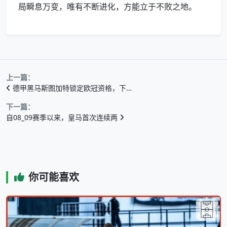
局瞬息万变，唯有不断进化，方能立于不败之地。
上一篇：
德甲黑马斯图加特锁定欧冠资格，下…
下一篇：
自08_09赛季以来，皇马首次连续两
你可能喜欢