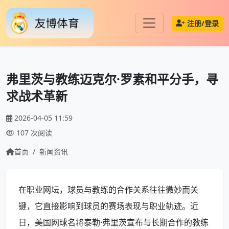
注册/登录
弗里茨与教练迈克尔·罗素和平分手，寻
求战术革新
2026-04-05 11:59
107 次阅读
首页
/
新闻资讯
在职业网坛，球员与教练的合作关系往往微妙而关
键，它直接影响到球员的赛场表现与职业轨迹。近
日，美国网球名将泰勒·弗里茨宣布与长期合作的教练