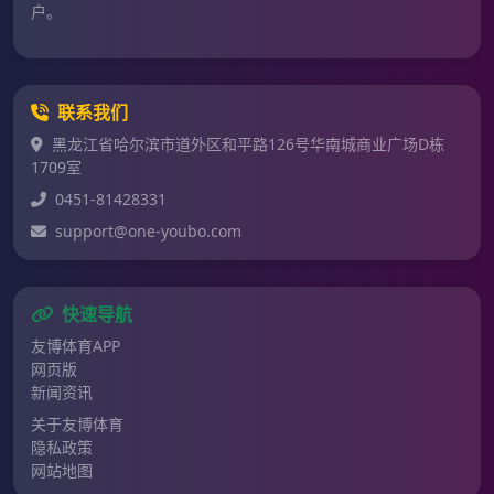
户。
联系我们
黑龙江省哈尔滨市道外区和平路126号华南城商业广场D栋
1709室
0451-81428331
support@one-youbo.com
快速导航
友博体育APP
网页版
新闻资讯
关于友博体育
隐私政策
网站地图