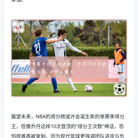
展望未来，NBA的得分榜或许会诞生新的单赛季得分
王，但像乔丹这样10次登顶的“得分王次数”神话，恐
怕很难再被复制。因为现代篮球更强调团队进攻与负