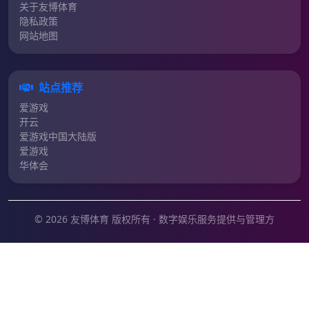
关于友博体育
隐私政策
网站地图
站点推荐
爱游戏
开云
爱游戏中国大陆版
爱游戏
华体会
© 2026 友博体育 版权所有 · 数字娱乐服务提供与管理方