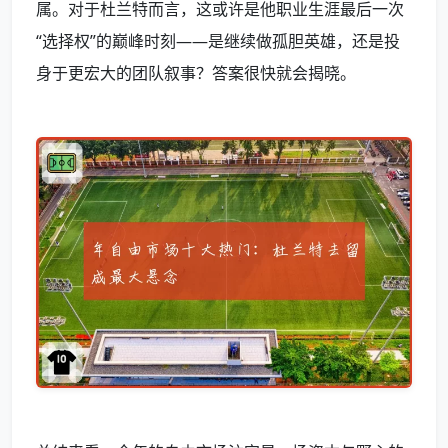
属。对于杜兰特而言，这或许是他职业生涯最后一次
“选择权”的巅峰时刻——是继续做孤胆英雄，还是投
身于更宏大的团队叙事？答案很快就会揭晓。