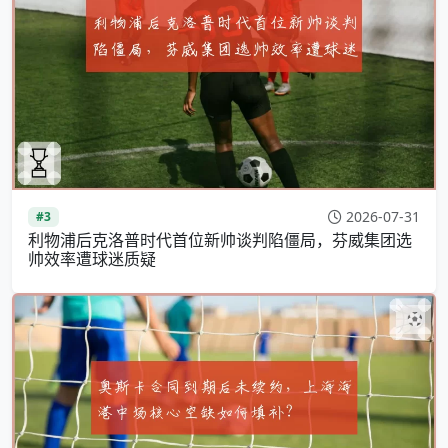
2026-07-31
#3
利物浦后克洛普时代首位新帅谈判陷僵局，芬威集团选
帅效率遭球迷质疑