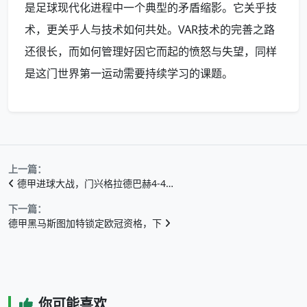
是足球现代化进程中一个典型的矛盾缩影。它关乎技
术，更关乎人与技术如何共处。VAR技术的完善之路
还很长，而如何管理好因它而起的愤怒与失望，同样
是这门世界第一运动需要持续学习的课题。
上一篇：
德甲进球大战，门兴格拉德巴赫4-4…
下一篇：
德甲黑马斯图加特锁定欧冠资格，下
你可能喜欢