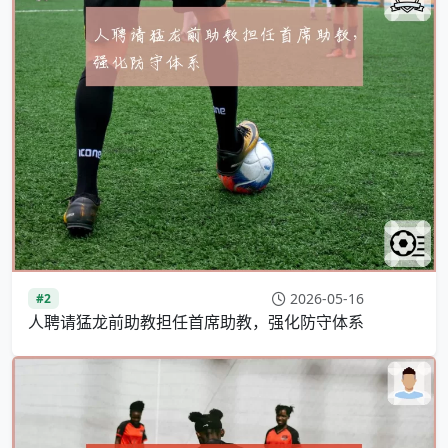
2026-05-16
#2
人聘请猛龙前助教担任首席助教，强化防守体系