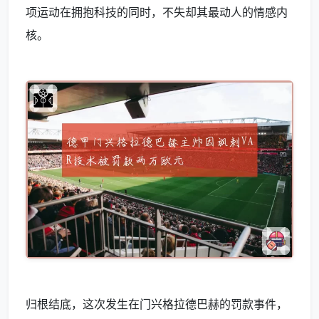
项运动在拥抱科技的同时，不失却其最动人的情感内
核。
归根结底，这次发生在门兴格拉德巴赫的罚款事件，