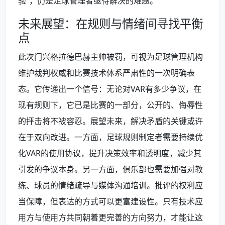
验”，仍是足球管理者亟待解决的难题。
未来展望：在规则与情绪间寻找平衡
点
此次门兴格拉德巴赫主帅被罚，可视为足球管理机构
维护裁判权威和比赛技术体系严肃性的一次明确表
态。它传递出一个信号：无论对VAR有多少争议，在
现有规则下，它已是比赛的一部分，公开的、侮辱性
的抨击将不被容忍。展望未来，解决矛盾的关键或许
在于双向改进。一方面，足球规则制定者需要持续优
化VAR的使用协议，提升决策效率和透明度，减少其
引发的争议本身。另一方面，俱乐部也需要加强对教
练、球员的情绪疏导与媒体沟通培训。批评的权利应
当保障，但表达的方式可以更富建设性。只有技术应
用方与使用方共同朝着更完善的方向努力，才能让这